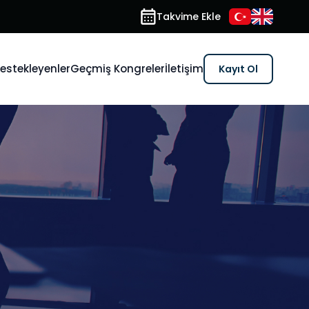
Takvime Ekle
estekleyenler
Geçmiş Kongreler
İletişim
Kayıt Ol