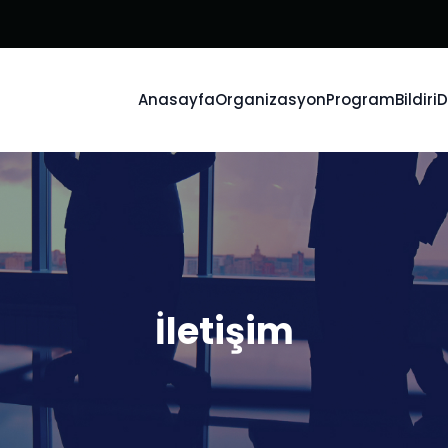
Anasayfa
Organizasyon
Program
Bildiri
D
İletişim